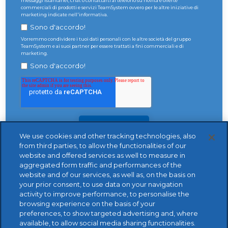
messaggi istantanei, chat o contattarti al telefono su novità e offerte
commerciali di prodotti e servizi TeamSystem ovvero per le altre iniziative di
marketing indicate nell'informativa.
Sono d'accordo!
Vorremmo condividere i tuoi dati personali con le altre società del gruppo
TeamSystem e ai suoi partner per essere trattati a fini commerciali e di
marketing.
Sono d'accordo!
We use cookies and other tracking technologies, also
from third parties, to allow the functionalities of our
website and offered services as well to measure in
aggregated form traffic and performances of the
website and of our services, as well as, on the basis on
your prior consent, to use data on your navigation
activity to improve performance, to personalise the
browsing experience on the basis of your
preferences, to show targeted advertising and, where
available, to allow social media sharing functionalities.