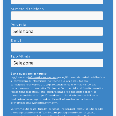
Numero di telefono
Provincia
E-mail
Tipo Attività
È una questione di fiducia!
Leggi la nostra
informativa sulla privacy
e scegli i consensi che desideri rilasciare
a TeamSystem.
Ti informiamo inoltre che, qualora, a seguito della
partecipazione al webinar, tu voglia ottenere i crediti formativi i tuoi dati
potranno essere comunicati all’Ordine dei Commercialisti al fine di consentire
l’erogazione degli stessi.
Potrai sempre cambiare la tua scelta e opporti al
trattamento dei tuoi dati per l'invio di comunicazioni commerciali per le
finalità di interesse legittimo descritte nell’informativa contattandoci
all’indirizzo
privacy@teamsystem.com
.
Vorremmo utilizzare i tuoi dati personali, inclusi quelli relativi all'utilizzo del
sito e dei prodotti e servizi TeamSystem, per aggiornarti via email, posta,